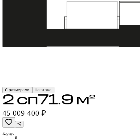
С размерами
На этаже
2 сп
71.9 м²
45 009 400 ₽
Корпус
6