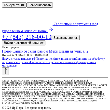
Консультация
Забронировать
Сервисный апартамент под
управлением Muse of Home
+7 (843) 216-00-10
Заказать звонок
Войти в агентский кабинет
Офис продаж
Ново-Савиновский район Меридианная улица, 2
Пн — Сб: 9:00-20:00 Вс: 10:00-16:00
Документы на нашдом.рф
Политика конфиденциальности
Согласие на обработку
персональных данных
Согласие на получение рекламно-информационных
материалов
ИЛЛЮСТРАЦИИ ФАСАДНЫХ, ЛАНДШАФТНЫХ, ИНТЕРЬЕРНЫХ РЕШЕНИЙ ПОМЕЩЕНИЙ -
ПРЕДВАРИТЕЛЬНЫЕ. ОТДЕЛЬНЫЕ ЭЛЕМЕНТЫ МОГУТ БЫТЬ ИЗМЕНЕНЫ. АВТОРСКИЕ ПРАВА
ПРИНАДЛЕЖАТ ООО «СЗ "КРАВТ ЯР ПАРК». ВСЕ ПРАВА ЗАЩИЩЕНЫ. НИКАКИЕ СОДЕРЖАЩИЕСЯ НА САЙТЕ
МАТЕРИАЛЫ ИЛИ ИХ ЧАСТЬ НЕ МОГУТ БЫТЬ ВОСПРОИЗВЕДЕНЫ, ИСПОЛЬЗОВАНЫ ИЛИ ПЕРЕДАНЫ
ТРЕТЬИМ ЛИЦАМ В ЦЕЛЯХ ИЗВЛЕЧЕНИЯ ПРИБЫЛИ БЕЗ ПРЕДВАРИТЕЛЬНОГО СОГЛАСИЯ
ПРАВООБЛАДАТЕЛЯ В ПИСЬМЕННОЙ ФОРМЕ. ВСЯ СОДЕРЖАЩАЯСЯ НА САЙТЕ ИНФОРМАЦИЯ НОСИТ
ИСКЛЮЧИТЕЛЬНО СПРАВОЧНО-ИНФОРМАЦИОННЫЙ И ОЗНАКОМИТЕЛЬНЫЙ ХАРАКТЕР, НЕ ЯВЛЯЕТСЯ
ИСЧЕРПЫВАЮЩЕЙ. НЕ ЯВЛЯЕТСЯ ПУБЛИЧНОЙ ОФЕРТОЙ, ОПРЕДЕЛЯЕМОЙ ПОЛОЖЕНИЯМИ СТАТЬИ 437
ГРАЖДАНСКОГО КОДЕКСА РФ. ПРАВООБЛАДАТЕЛЬ НЕ ГАРАНТИРУЕТ АБСОЛЮТНЫЕ ТОЧНОСТЬ, ПОЛНОТУ
И ДОСТОВЕРНОСТЬ ИНФОРМАЦИИ, СОДЕРЖАЩЕЙСЯ НА САЙТЕ. ИНФОРМАЦИЮ НЕОБХОДИМО
УТОЧНЯТЬ У СОТРУДНИКОВ КОМПАНИИ.
© 2026 Яр Парк. Все права защищены