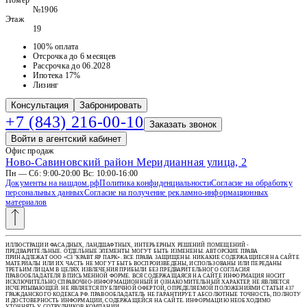
№1906
Этаж
19
100% оплата
Отсрочка до 6 месяцев
Рассрочка до 06.2028
Ипотека 17%
Лизинг
Консультация
Забронировать
+7 (843) 216-00-10
Заказать звонок
Войти в агентский кабинет
Офис продаж
Ново-Савиновский район Меридианная улица, 2
Пн — Сб: 9:00-20:00 Вс: 10:00-16:00
Документы на нашдом.рф
Политика конфиденциальности
Согласие на обработку
персональных данных
Согласие на получение рекламно-информационных
материалов
ИЛЛЮСТРАЦИИ ФАСАДНЫХ, ЛАНДШАФТНЫХ, ИНТЕРЬЕРНЫХ РЕШЕНИЙ ПОМЕЩЕНИЙ -
ПРЕДВАРИТЕЛЬНЫЕ. ОТДЕЛЬНЫЕ ЭЛЕМЕНТЫ МОГУТ БЫТЬ ИЗМЕНЕНЫ. АВТОРСКИЕ ПРАВА
ПРИНАДЛЕЖАТ ООО «СЗ "КРАВТ ЯР ПАРК». ВСЕ ПРАВА ЗАЩИЩЕНЫ. НИКАКИЕ СОДЕРЖАЩИЕСЯ НА САЙТЕ
МАТЕРИАЛЫ ИЛИ ИХ ЧАСТЬ НЕ МОГУТ БЫТЬ ВОСПРОИЗВЕДЕНЫ, ИСПОЛЬЗОВАНЫ ИЛИ ПЕРЕДАНЫ
ТРЕТЬИМ ЛИЦАМ В ЦЕЛЯХ ИЗВЛЕЧЕНИЯ ПРИБЫЛИ БЕЗ ПРЕДВАРИТЕЛЬНОГО СОГЛАСИЯ
ПРАВООБЛАДАТЕЛЯ В ПИСЬМЕННОЙ ФОРМЕ. ВСЯ СОДЕРЖАЩАЯСЯ НА САЙТЕ ИНФОРМАЦИЯ НОСИТ
ИСКЛЮЧИТЕЛЬНО СПРАВОЧНО-ИНФОРМАЦИОННЫЙ И ОЗНАКОМИТЕЛЬНЫЙ ХАРАКТЕР, НЕ ЯВЛЯЕТСЯ
ИСЧЕРПЫВАЮЩЕЙ. НЕ ЯВЛЯЕТСЯ ПУБЛИЧНОЙ ОФЕРТОЙ, ОПРЕДЕЛЯЕМОЙ ПОЛОЖЕНИЯМИ СТАТЬИ 437
ГРАЖДАНСКОГО КОДЕКСА РФ. ПРАВООБЛАДАТЕЛЬ НЕ ГАРАНТИРУЕТ АБСОЛЮТНЫЕ ТОЧНОСТЬ, ПОЛНОТУ
И ДОСТОВЕРНОСТЬ ИНФОРМАЦИИ, СОДЕРЖАЩЕЙСЯ НА САЙТЕ. ИНФОРМАЦИЮ НЕОБХОДИМО
УТОЧНЯТЬ У СОТРУДНИКОВ КОМПАНИИ.