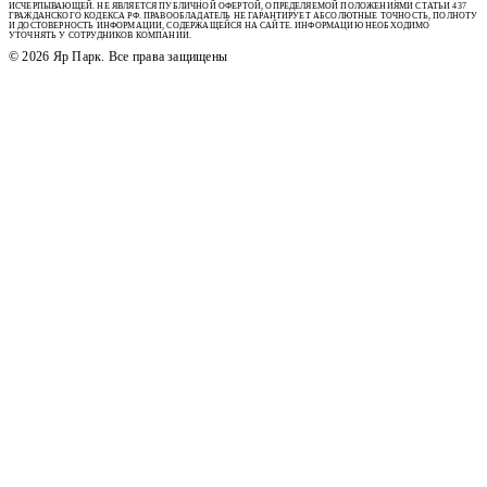
ИСЧЕРПЫВАЮЩЕЙ. НЕ ЯВЛЯЕТСЯ ПУБЛИЧНОЙ ОФЕРТОЙ, ОПРЕДЕЛЯЕМОЙ ПОЛОЖЕНИЯМИ СТАТЬИ 437
ГРАЖДАНСКОГО КОДЕКСА РФ. ПРАВООБЛАДАТЕЛЬ НЕ ГАРАНТИРУЕТ АБСОЛЮТНЫЕ ТОЧНОСТЬ, ПОЛНОТУ
И ДОСТОВЕРНОСТЬ ИНФОРМАЦИИ, СОДЕРЖАЩЕЙСЯ НА САЙТЕ. ИНФОРМАЦИЮ НЕОБХОДИМО
УТОЧНЯТЬ У СОТРУДНИКОВ КОМПАНИИ.
© 2026 Яр Парк. Все права защищены