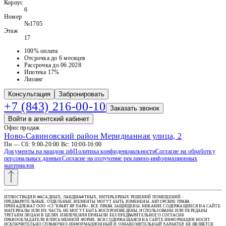
Корпус
6
Номер
№1705
Этаж
17
100% оплата
Отсрочка до 6 месяцев
Рассрочка до 06.2028
Ипотека 17%
Лизинг
Консультация
Забронировать
+7 (843) 216-00-10
Заказать звонок
Войти в агентский кабинет
Офис продаж
Ново-Савиновский район Меридианная улица, 2
Пн — Сб: 9:00-20:00 Вс: 10:00-16:00
Документы на нашдом.рф
Политика конфиденциальности
Согласие на обработку
персональных данных
Согласие на получение рекламно-информационных
материалов
ИЛЛЮСТРАЦИИ ФАСАДНЫХ, ЛАНДШАФТНЫХ, ИНТЕРЬЕРНЫХ РЕШЕНИЙ ПОМЕЩЕНИЙ -
ПРЕДВАРИТЕЛЬНЫЕ. ОТДЕЛЬНЫЕ ЭЛЕМЕНТЫ МОГУТ БЫТЬ ИЗМЕНЕНЫ. АВТОРСКИЕ ПРАВА
ПРИНАДЛЕЖАТ ООО «СЗ "КРАВТ ЯР ПАРК». ВСЕ ПРАВА ЗАЩИЩЕНЫ. НИКАКИЕ СОДЕРЖАЩИЕСЯ НА САЙТЕ
МАТЕРИАЛЫ ИЛИ ИХ ЧАСТЬ НЕ МОГУТ БЫТЬ ВОСПРОИЗВЕДЕНЫ, ИСПОЛЬЗОВАНЫ ИЛИ ПЕРЕДАНЫ
ТРЕТЬИМ ЛИЦАМ В ЦЕЛЯХ ИЗВЛЕЧЕНИЯ ПРИБЫЛИ БЕЗ ПРЕДВАРИТЕЛЬНОГО СОГЛАСИЯ
ПРАВООБЛАДАТЕЛЯ В ПИСЬМЕННОЙ ФОРМЕ. ВСЯ СОДЕРЖАЩАЯСЯ НА САЙТЕ ИНФОРМАЦИЯ НОСИТ
ИСКЛЮЧИТЕЛЬНО СПРАВОЧНО-ИНФОРМАЦИОННЫЙ И ОЗНАКОМИТЕЛЬНЫЙ ХАРАКТЕР, НЕ ЯВЛЯЕТСЯ